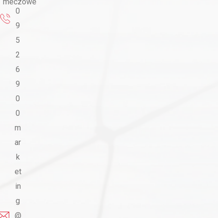
meczowe
0
9
5
2
6
9
0
0
m
ar
k
et
in
g
@