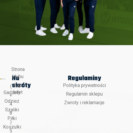
Strona
Na
Regulaminy
klubu
skróty
Kup
Polityka prywatności
(
bilet
Gadżety
Regulamin sklepu
+
Odzież
Zwroty i reklamacje
4
Szaliki
8
Piłki
)
Koszulki
5