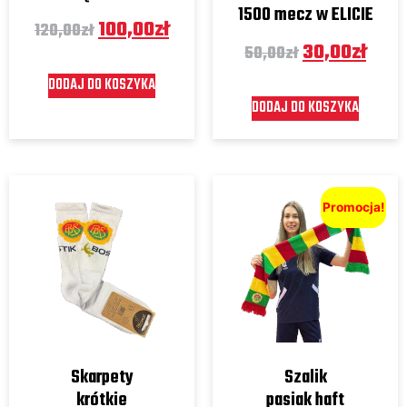
1500 mecz w ELICIE
100,00
zł
120,00
zł
30,00
zł
50,00
zł
DODAJ DO KOSZYKA
DODAJ DO KOSZYKA
Promocja!
Skarpety
Szalik
krótkie
pasiak haft