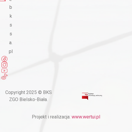
b
k
s
s
a.
pl
Copyright 2025 © BKS
ZGO Bielsko-Biała.
Projekt i realizacja:
www.wertui.pl