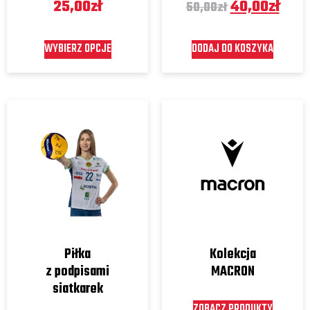
25,00
zł
40,00
zł
50,00
zł
WYBIERZ OPCJE
DODAJ DO KOSZYKA
Piłka
Kolekcja
z podpisami
MACRON
siatkarek
ZOBACZ PRODUKTY