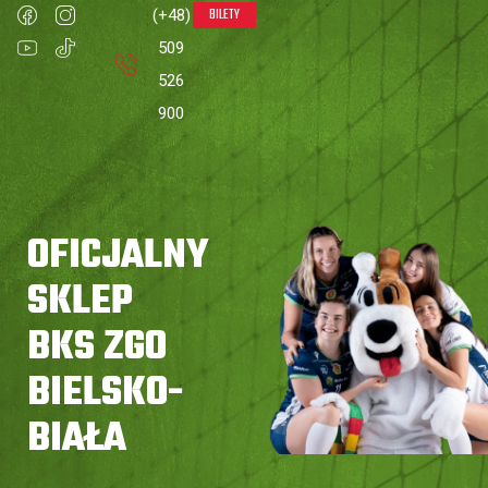
BILETY
(+48)
0
509
526
900
Strona główna
»
Wszystko
OFICJALNY
SKLEP
BKS ZGO
BIELSKO-
BIAŁA