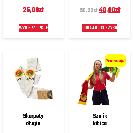
25,00
zł
40,00
zł
50,00
zł
WYBIERZ OPCJE
DODAJ DO KOSZYKA
Promocja!
Skarpety
Szalik
długie
kibica