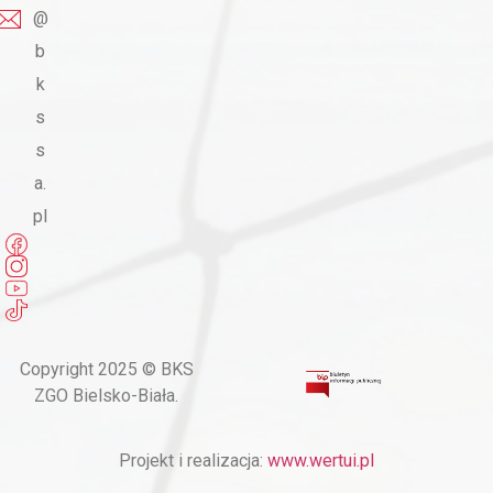
@
b
k
s
s
a.
pl
Copyright 2025 © BKS
ZGO Bielsko-Biała.
Projekt i realizacja:
www.wertui.pl