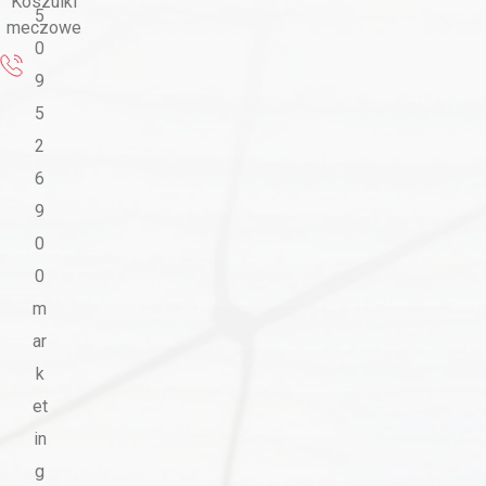
Koszulki
5
meczowe
0
9
5
2
6
9
0
0
m
ar
k
et
in
g