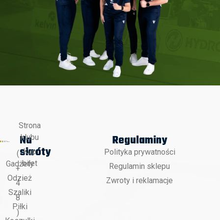
Strona
Na
Regulaminy
klubu
skróty
Kup
Polityka prywatności
(
bilet
Gadżety
Regulamin sklepu
+
Odzież
Zwroty i reklamacje
4
Szaliki
8
Piłki
)