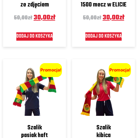
ze zdjęciem
1500 mecz w ELICIE
30,00
zł
30,00
zł
50,00
zł
50,00
zł
DODAJ DO KOSZYKA
DODAJ DO KOSZYKA
Promocja!
Promocja!
Szalik
Szalik
pasiak haft
kibica