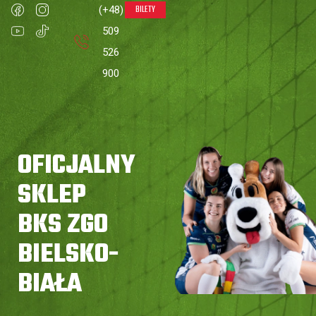
BILETY
(+48)
0
509
526
900
Strona główna
»
Szaliki
OFICJALNY
SKLEP
BKS ZGO
BIELSKO-
BIAŁA